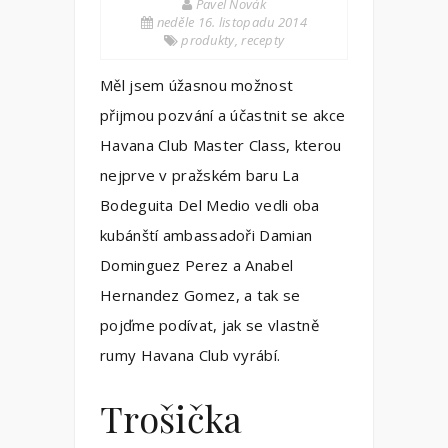
Pavel Novák
neděle 16. listopadu 2014
produkty
,
recepty
Měl jsem úžasnou možnost
přijmou pozvání a účastnit se akce
Havana Club Master Class, kterou
nejprve v pražském baru La
Bodeguita Del Medio vedli oba
kubánští ambassadoři Damian
Dominguez Perez a Anabel
Hernandez Gomez, a tak se
pojďme podívat, jak se vlastně
rumy Havana Club vyrábí.
Trošička