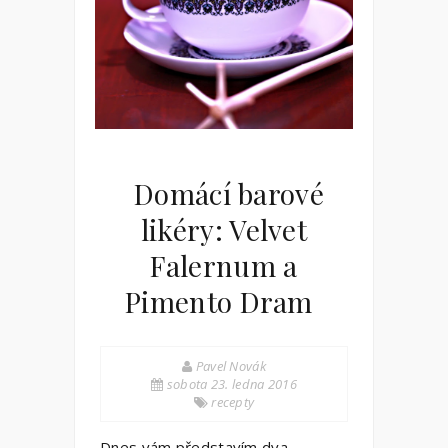
Domácí barové
likéry: Velvet
Falernum a
Pimento Dram
Pavel Novák
sobota 23. ledna 2016
recepty
Dnes vám představím dva