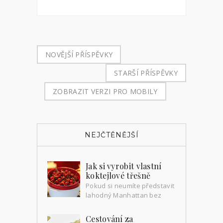
NOVĚJŠÍ PŘÍSPĚVKY
STARŠÍ PŘÍSPĚVKY
ZOBRAZIT VERZI PRO MOBILY
NEJČTĚNĚJŠÍ
Jak si vyrobit vlastní
koktejlové třešně
Pokud si neumíte představit
lahodný Manhattan bez
neméně skvěle lahodné
koktejlové třešničky, asi vás už párkrát
Cestování za