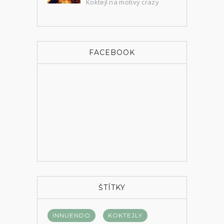
Koktejl na motivy crazy
komedie Někdo to rád horké
(1959) odehrávající se v roce 1929 za
dob nejtvrdší americké prohibice, kdy se
i tak něja...
FACEBOOK
ŠTÍTKY
INNUENDO
KOKTEJLY