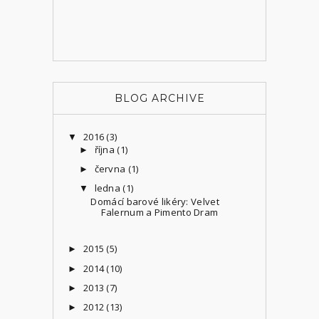
BLOG ARCHIVE
2016
(3)
▼
října
(1)
►
června
(1)
►
ledna
(1)
▼
Domácí barové likéry: Velvet
Falernum a Pimento Dram
2015
(5)
►
2014
(10)
►
2013
(7)
►
2012
(13)
►