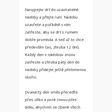
Nasypejte drť do uzavíratelné
nádoby a přilijte rum. Nádobu
uzavřete a pořádně s ním
zatřeste, aby se drť s rumem
dobře promísila. A teď už to chce
především čas, zhruba 12 dnů.
Každý den s nádobou znovu
zatřeste a zhruba pátý den do
nádoby přidejte ještě přelomenou
skořici.
Dvanáctý den směs přeceďte
přes sítko a poté znovu přes
látku, abychom se zbavili všech