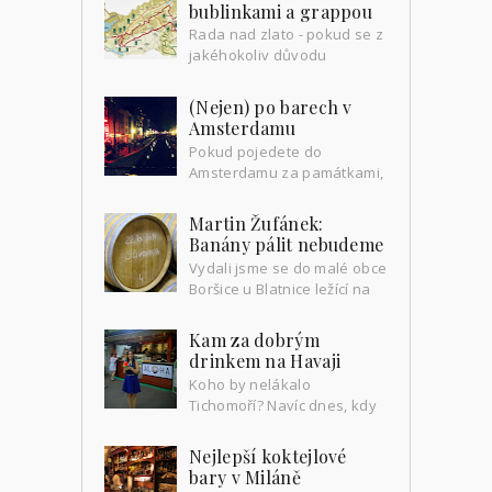
napadlo proč je kupovat a ...
bublinkami a grappou
Rada nad zlato - pokud se z
jakéhokoliv důvodu
rozhodnete cestovat v Itálii
po menších městech, vyzbrojte se aspoň
(Nejen) po barech v
základem jejich jazyka. J...
Amsterdamu
Pokud pojedete do
Amsterdamu za památkami,
nočním životem či dobrým
jídlem nezapomeňte k tomu přidat i
Martin Žufánek:
bary. Dobré bary se začínají rojit v...
Banány pálit nebudeme
Vydali jsme se do malé obce
Boršice u Blatnice ležící na
úpatí Bílých Karpat,
abychom se na vlastní kůži přesvědčili,
Kam za dobrým
jak a kde vznikají nej...
drinkem na Havaji
Koho by nelákalo
Tichomoří? Navíc dnes, kdy
se zpáteční letenka na
Havajské ostrovy dá z Prahy běžně
Nejlepší koktejlové
pořídit pod 30 tisíc Kč, už takový výle...
bary v Miláně