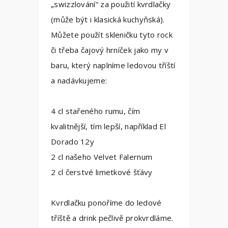
„swizzlování“ za použití kvrdlačky
(může být i klasická kuchyňská).
Můžete použít skleničku tyto rock
či třeba čajový hrníček jako my v
baru, který naplníme ledovou tříští
a nadávkujeme:
4 cl stařeného rumu, čím
kvalitnější, tím lepší, například El
Dorado 12y
2 cl našeho Velvet Falernum
2 cl čerstvé limetkové šťávy
Kvrdlačku ponoříme do ledové
tříště a drink pečlivě prokvrdláme.