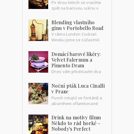
Po dvou letech se vracíme
zpět na barovou scénu v
Itálii, o které naposledy
napsal kolega Pavel reportáž o tajném
Blending vlastního
baru The Jerry Thomas Sp...
ginu v Portobello Road
V rámci London Cocktail
Weeku jsme se zúčastnili
akce zvané Bartender Gin
Blending, kde máte možnost po
Domácí barové likéry:
počátečním zaškolení o ginu (jednak ...
Velvet Falernum a
Pimento Dram
Dnes vám představím dva
důležité likéry, bez kterých
si dnes neumíme představit v baru život.
Noční pták Luca Cinalli
A protože je velmi obtížné je v těchto
v Praze
končiná...
Punch rotující ve fontáně a
absinthem oflambované
pirohy Pod taktovkou
Matina Baťhy Prahu navštívil sám Luca
Drink na motivy filmu
Cinalli, barman z prosluléh...
Někdo to rád horké -
Nobody's Perfect