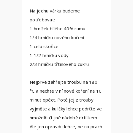
Na jednu várku budeme
potřebovat:
1 hrníček bílého 40% rumu
1/4 hrníčku nového koření
1 celá skořice
1 1/2 hrníčku vody
2/3 hrníčku třtinového cukru
Nejprve zahřejte troubu na 180
°C a nechte v ní nové koření na 10
minut opéct. Poté jej z trouby
vyjměte a kuličky lehce podrťte ve
hmoždíři či jiné nádobě drtítkem.
Ale jen opravdu lehce, ne na prach.