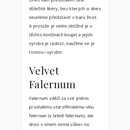
důležité likéry, bez kterých si dnes
neumíme představit v baru život.
A protože je velmi obtížné je v
těchto končinách koupit a jejich
výroba je radost, naučíme se je
rovnou i vyrobit.
Velvet
Falernum
Falernum vděčí za své jméno
proslulému starořímskému vínu
falernian (v latině falernum), ale
dnes s vínem nemá vůbec nic