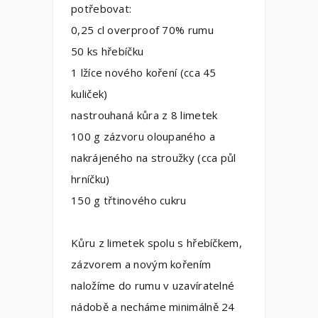
potřebovat:
0,25 cl overproof 70% rumu
50 ks hřebíčku
1 lžíce nového koření (cca 45
kuliček)
nastrouhaná kůra z 8 limetek
100 g zázvoru oloupaného a
nakrájeného na stroužky (cca půl
hrníčku)
150 g třtinového cukru
Kůru z limetek spolu s hřebíčkem,
zázvorem a novým kořením
naložíme do rumu v uzavíratelné
nádobě a necháme minimálně 24