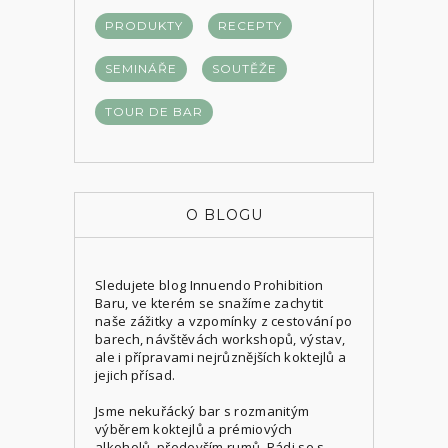
PRODUKTY
RECEPTY
SEMINÁŘE
SOUTĚŽE
TOUR DE BAR
O BLOGU
Sledujete blog
Innuendo Prohibition
Baru
, ve kterém se snažíme zachytit
naše zážitky a vzpomínky z cestování po
barech, návštěvách workshopů, výstav,
ale i přípravami nejrůznějších koktejlů a
jejich přísad.
Jsme nekuřácký bar s rozmanitým
výběrem koktejlů a prémiových
alkoholů, především rumů. Rádi se s