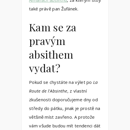
Almanach absinthu
, za kterým stojí
také právě pan Žufánek.
Kam se za
pravým
absithem
vydat?
Pokud se chystáte na výlet po
La
Route de l'Absinthe
, z vlastní
zkušenosti doporučujeme dny od
středy do pátku, jinak je prostě na
většině míst zavřeno. A protože
vám všude budou mít tendenci dát