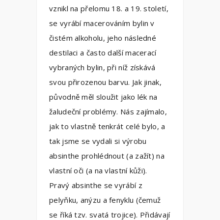
vznikl na přelomu 18. a 19. století,
se vyrábí macerováním bylin v
čistém alkoholu, jeho následné
destilaci a často další macerací
vybraných bylin, při níž získává
svou přirozenou barvu. Jak jinak,
původně měl sloužit jako lék na
žaludeční problémy. Nás zajímalo,
jak to vlastně tenkrát celé bylo, a
tak jsme se vydali si výrobu
absinthe prohlédnout (a zažít) na
vlastní oči (a na vlastní kůži).
Pravý absinthe se vyrábí z
pelyňku, anýzu a fenyklu (čemuž
se říká tzv. svatá trojice). Přidávají