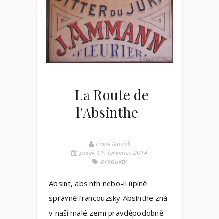
La Route de
l'Absinthe
Pavel Novák
pátek 11. července 2014
produkty
Absint, absinth nebo-li úplně
správně francouzsky Absinthe zná
v naší malé zemi pravděpodobně