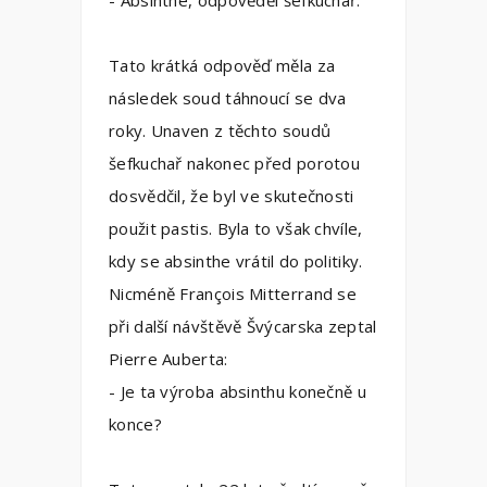
- Absinthe, odpověděl šéfkuchař.
Tato krátká odpověď měla za
následek soud táhnoucí se dva
roky. Unaven z těchto soudů
šefkuchař nakonec před porotou
dosvědčil, že byl ve skutečnosti
použit pastis. Byla to však chvíle,
kdy se absinthe vrátil do politiky.
Nicméně François Mitterrand se
při další návštěvě Švýcarska zeptal
Pierre Auberta:
- Je ta výroba absinthu konečně u
konce?