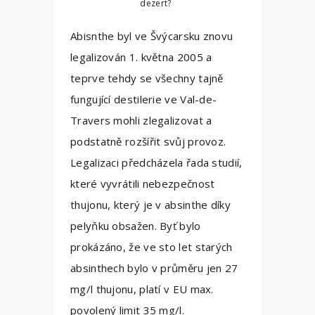
dezert?
Abisnthe byl ve Švýcarsku znovu
legalizován 1. května 2005 a
teprve tehdy se všechny tajně
fungující destilerie ve Val-de-
Travers mohli zlegalizovat a
podstatně rozšířit svůj provoz.
Legalizaci předcházela řada studií,
které vyvrátili nebezpečnost
thujonu, který je v absinthe díky
pelyňku obsažen. Byť bylo
prokázáno, že ve sto let starých
absinthech bylo v průměru jen 27
mg/l thujonu, platí v EU max.
povolený limit 35 mg/l.