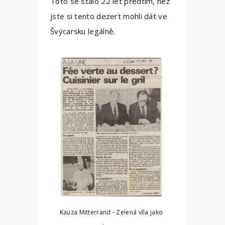
Toto se stalo 22 let předtím, než
jste si tento dezert mohli dát ve
Švýcarsku legálně.
Kauza Mitterrand - Zelená víla jako