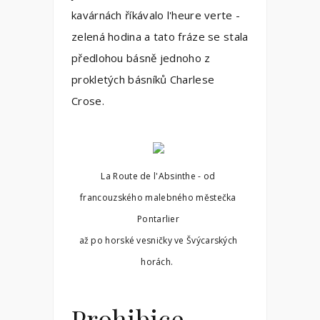
kavárnách říkávalo l'heure verte -
zelená hodina a tato fráze se stala
předlohou básně jednoho z
prokletých básníků Charlese
Crose.
La Route de l'Absinthe - od
francouzského malebného městečka
Pontarlier
až po horské vesničky ve Švýcarských
horách.
Prohibice