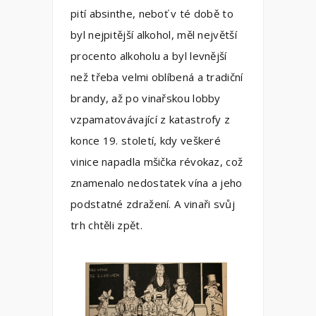
pití absinthe, neboť v té době to
byl nejpitější alkohol, měl největší
procento alkoholu a byl levnější
než třeba velmi oblíbená a tradiční
brandy, až po vinařskou lobby
vzpamatovávající z katastrofy z
konce 19. století, kdy veškeré
vinice napadla mšička révokaz, což
znamenalo nedostatek vína a jeho
podstatné zdražení. A vinaři svůj
trh chtěli zpět.