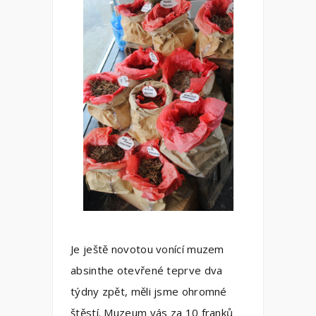
Je ještě novotou vonící muzem
absinthe otevřené teprve dva
týdny zpět, měli jsme ohromné
štěstí. Muzeum vás za 10 franků