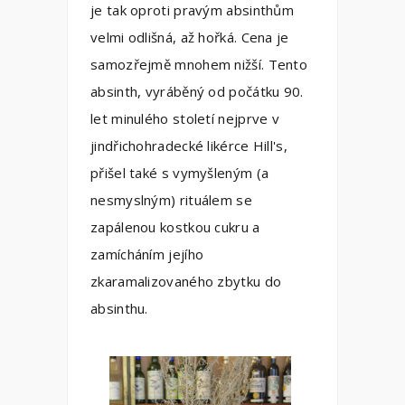
je tak oproti pravým absinthům
velmi odlišná, až hořká. Cena je
samozřejmě mnohem nižší. Tento
absinth, vyráběný od počátku 90.
let minulého století nejprve v
jindřichohradecké likérce Hill's,
přišel také s vymyšleným (a
nesmyslným) rituálem se
zapálenou kostkou cukru a
zamícháním jejího
zkaramalizovaného zbytku do
absinthu.