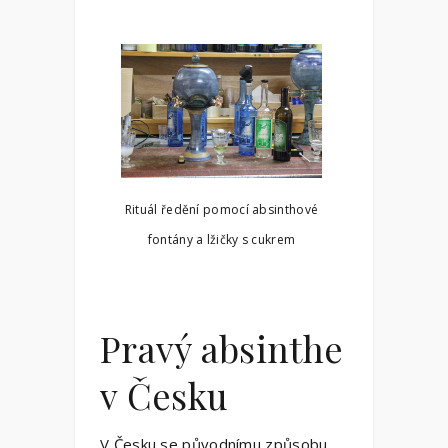
Rituál ředění pomocí absinthové
fontány a lžičky s cukrem
Pravý absinthe
v Česku
V Česku se původnímu způsobu